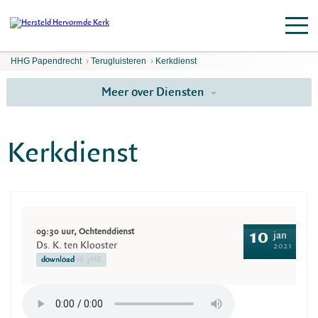
HHG Papendrecht
›
Terugluisteren
›
Kerkdienst
Meer over Diensten
Kerkdienst
09:30 uur, Ochtenddienst
10
jan
Ds. K. ten Klooster
2021
download
16.3MB