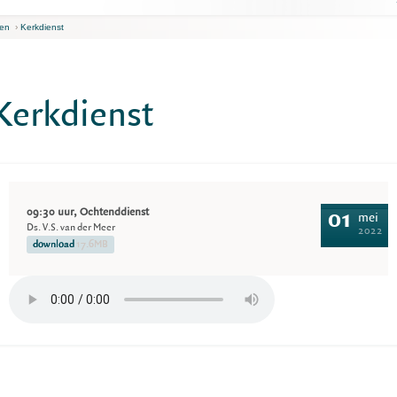
ren
›
Kerkdienst
Kerkdienst
09:30 uur, Ochtenddienst
01
mei
Ds. V.S. van der Meer
2022
download
17.6MB