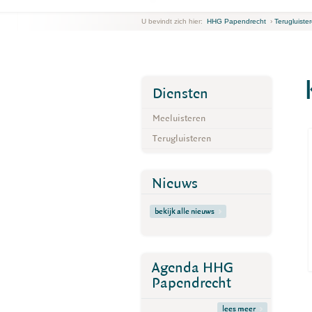
U bevindt zich hier:
HHG Papendrecht
›
Terugluiste
Diensten
Meeluisteren
Terugluisteren
Nieuws
bekijk alle nieuws
Agenda HHG
Papendrecht
lees meer