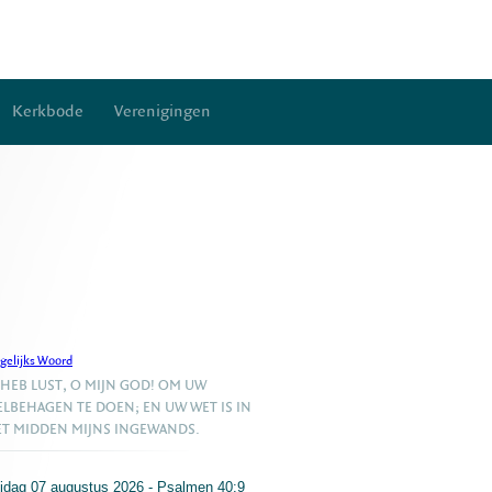
Kerkbode
Verenigingen
gelijks Woord
 HEB LUST, O MIJN GOD! OM UW
LBEHAGEN TE DOEN; EN UW WET IS IN
T MIDDEN MIJNS INGEWANDS.
ijdag 07 augustus 2026 - Psalmen 40:9