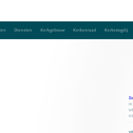
ten
Diensten
Kerkgebouw
Kerkenraad
Kerkvoogdij
Da
IK
WE
HE
vr